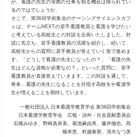
が、看護の先生の実際の仕事を知る機会は限られてい
るのではでしょうか。
そこで、第36回学術集会のナーシングサイエンスカフ
ェは、チームNEXTの若手看護教員と看護を学びたい
と考えている高校生との対談を企画いたしました。対
談に先立ち、若手看護教員の活躍を紹介し、続いて、
高校生からの質問に若手教員が答えていく形で進めま
す。「どうして看護の先生になったの？」「看護の先
生はどんな資格が必要なの？」といった質問に、若手
看護教員が直接答えていきます。この対談を通して、
将来、看護の先生になることを目指す高校生や看護学
生が増えることを期待しています。
一般社団法人 日本看護学教育学会 第36回学術集会
日本看護学教育学会 広報・渉外・社会貢献委員会
石橋みゆき、野崎真奈美、菊池麻由美、藤井徹也、髙
橋幸恵、村越春那、清水なつ美