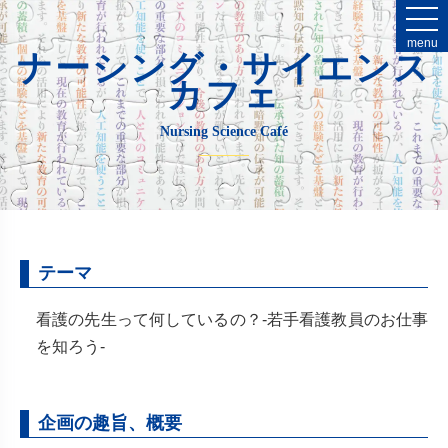
menu
ナーシング・サイエンス
カフェ
Nursing Science Café
テーマ
看護の先生って何しているの？-若手看護教員のお仕事
を知ろう-
企画の趣旨、概要